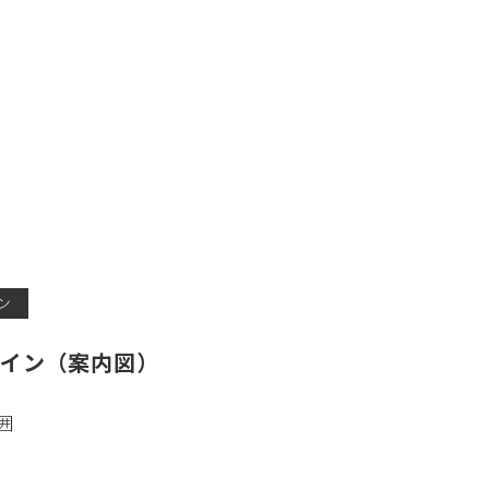
ン
サイン（案内図）
囲