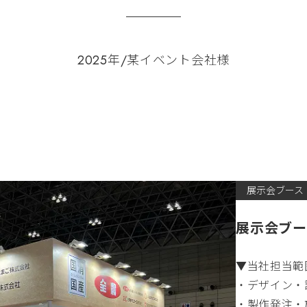
2025年/某イベント会社様
展示会ブース
展示会ブー
▼当社担当範
・デザイン・
・製作発注・